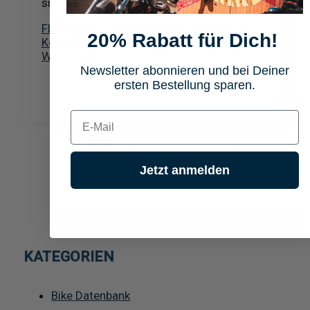
sich als zuverlässiger und komfortabler
FLM Ramair Leder/Textilhandschuh kurz –
20% Rabatt für Dich!
Komfort und Sicherheit für jede Fahrt
Weiterlesen »
Newsletter abonnieren und bei Deiner
ersten Bestellung sparen.
E-mail
1
2
Weiter
→
Jetzt anmelden
KATEGORIEN
Bike Datenbank