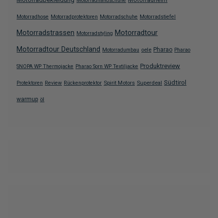
Motorradhandschuhe
Motorradhose
Motorradprotektoren
Motorradschuhe
Motorradstiefel
Motorradstrassen
Motorradtour
Motorradstyling
Motorradtour Deutschland
oele
Pharao
Motorradumbau
Pharao
Produktreview
SNOPA WP Thermojacke
Pharao Sorn WP Textiljacke
Südtirol
Spirit Motors
Superdeal
Protektoren
Review
Rückenprotektor
warmup
öl