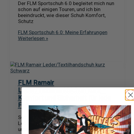
Der FLM Sportschuh 6.0 begleitet mich nun
schon auf einigen Touren, und ich bin
beeindruckt, wie dieser Schuh Komfort,
Schutz
FLM Sportschuh 6.0: Meine Erfahrungen
Weiterlesen »
FLM Ramair
Leder/Textilhandschuh kurz –
Komfort und Sicherheit für jede
Fahrt
Seit einiger Zeit nutze ich die FLM Ramair
Leder/Textilhandschuhe bei
unterschiedlichsten Fahrten, und sie haben